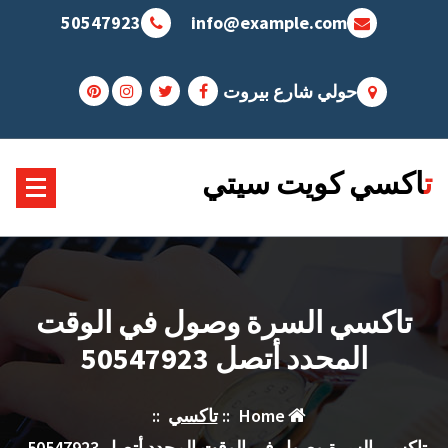
Sk
50547923
info@example.com
conte
حولي شارع بيروت
تاكسي كويت سيتي
تاكسي السرة وصول في الوقت
المحدد أتصل 50547923
Home
::
تاكسي
::
تاكسي السرة وصول في الوقت المحدد أتصل 50547923