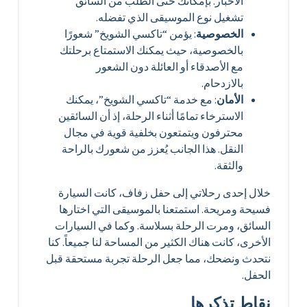
الأخبار. بإمكانك حتى الطلب من السائق
تشغيل نوع الموسيقى الذي تفضله.
الخصوصية
: يؤمن “تاكسي الشويخ” شعورًا
بالخصوصية، حيث يمكنك الاستمتاع برحلتك
مع الأصدقاء أو العائلة دون الشعور
بالازدحام.
الأمان
: مع خدمة “تاكسي الشويخ”، يمكنك
الاسترخاء تمامًا أثناء الرحلة، إذ أن السائقين
محترفون ويتمتعون بخلفية قوية في مجال
النقل. هذا الجانب يُعزز من شعورك بالراحة
والثقة.
خلال إحدى رحلاتي إلى حفل زفاف، كانت السيارة
فسيحة ومريحة. استمتعنا بالموسيقى التي اختارها
السائق، ومرت الرحلة بسلاسة. وكما في السيارات
الأخرى، كانت هناك الكثير من المساحة لنا جميعاً. كنا
نتحدث ونضحك، مما جعل الرحلة تجربة مستحقة قبل
الحفل.
نقاط تذكرها