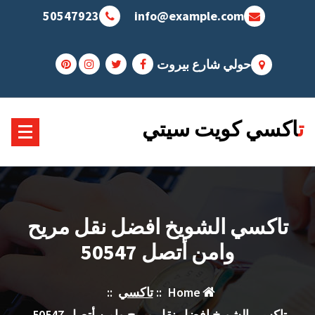
Sk
50547923
info@example.com
conte
حولي شارع بيروت
تاكسي كويت سيتي
تاكسي الشويخ افضل نقل مريح
وامن أتصل 50547
Home
::
تاكسي
::
تاكسي الشويخ افضل نقل مريح وامن أتصل 50547