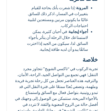
المرونة
: إذا شعرت بأنك بحاجة للقيام
بتغييرات في المسار، اذكر ذلك للسائق.
غالبًا ما يكونون مرنين ومستعدين لتلبية
احتياجات الركاب.
أجواء إيجابية
: في أحيان كثيرة، يمكن
لاستمتاعك خلال الرحلة أن يتأثر بأجواء
السائق. لذا، سيكون من الجيد إذا اخترت
سائقًا يبدو أن لديه طاقة إيجابية.
خلاصة
تجربة الركوب في “تاكسي الشويخ” تتجاوز مجرد
التنقل؛ فهي تجمع بين التواصل الجيد، الراحة، الأمان،
والترفيه. هذه العناصر تجعل من كل رحلة تجربة فريدة
وملهمة، وتضفي بُعدًا ممتعًا على فترة النقل التي قد
تبدو روتينية. بتواصل فعال مع السائق واستمتاع
بالأجواء المريحة، ستتمكن من الوصول إلى وجهتك في
أفضل حالة من الروح المعنوية والثقة. لا تتردد في
تجربة “تاكسي الشويخ” في رحلتك القادمة، واستمتع