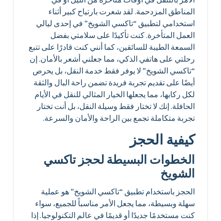
المناطق المزدحمة. لقد شعرت بارتياح كبير أثناء
استخدامي لتطبيق “تاكسي الشويخ” في إحدى ليالي
العمل المتأخرة. كنت تأكيدًا على سلامتي بفضل
السمعة الطيبة للسائقين، كما أنني كنت قادرًا على تتبع
رحلتي على هاتفي الذكي، مما جعلني أشعر بالأمان. إن
“تاكسي الشويخ” لا يوفر فقط خدمة النقل، بل يحرص
أيضًا على تقديم تجربة فريدة تضمن راحة البال والثقة
لكل ركابها، مما يجعلها الخيار المثالي للنقل في الأيام
الحافلة. إنك لا تختار فقط وسيلة النقل، بل أنت تختار
تجربة متكاملة تجمع بين الراحة والأمان والسرعة.
كيفية الحجز
الخطوات البسيطة لحجز تاكسي
الشويخ
الحجز باستخدام تطبيق “تاكسي الشويخ” هو عملية
سهلة وبسيطة، مما يجعل الأمر مناسباً للجميع، سواء
كنت مستخدمًا جديدًا أو قديمًا في عالم التكنولوجيا. إذا