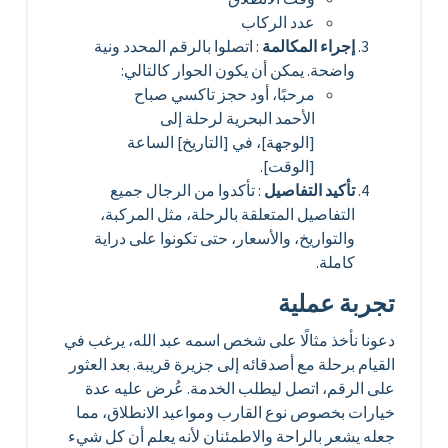
عدد الركاب
إجراء المكالمة
: اتصلوا بالرقم المحدد ونية
واضحة. يمكن أن يكون الحوار كالتالي:
مرحبًا، أود حجز تاكسي صباح
الأحمد البحرية لرحلة إلى
[الوجهة]، في [التاريخ] الساعة
[الوقت].
تأكيد التفاصيل
: تأكدوا من الرجال جميع
التفاصيل المتعلقة بالرحلة، مثل المركبة،
والتواريخ، والأسعار، حتى تكونوا على دراية
كاملة.
تجربة عملية
دعونا نأخذ مثالًا على شخص اسمه عبد الله، يرغب في
القيام برحلة مع أصدقائه إلى جزيرة قريبة. بعد العثور
على الرقم، اتصل ليطلب الخدمة. عُرض عليه عدة
خيارات بخصوص نوع القارب ومواعيد الانطلاق، مما
جعله يشعر بالراحة والاطمئنان لأنه يعلم أن كل شيء