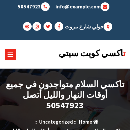
Sk
50547923
info@example.com
conte
حولي شارع بيروت
تاكسي كويت سيتي
تاكسي السلام متواجدون في جميع
أوقات النهار والليل أتصل
50547923
::
Uncategorized
::
Home