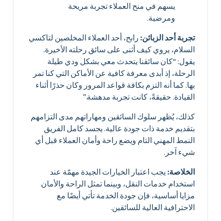
يسهم في منح العملاء تجربة مريحة
ومرضية.
تجربة أحد الزبائن:
رابح، أحد العملاء المخلصين لتاكسي
السلام، يروي كيف أثنى على سائق رحلته الأخيرة.
يقول: “كان سائقنا يتحدث معي بشكل ودي طيلة
الرحلة، إذ أبدى معرفة كافية عن الأماكن التي كنا تمر
بها. كما أنه التزم بكافة قواعد المرور وكان حذرًا أثناء
القيادة. حقيقةً، كانت تجربة مدهشة.”
كذلك، يُظهر سلوك السائقين ومهاراتهم مدى التزامهم
بتقديم خدمة ذات جودة عالية. يجسد كامل الفريق
النمط المهني التام ويضع راحة وأمان العملاء قبل أي
شيء آخر.
الخلاصة:
يجب اعتبار الخيارات الجيدة مهمّة عند
استخدام خدمات النقل، وبينما تمثل الراحة والأمان
مزايا أساسية، فإن جودة الخدمة تأتي أيضًا مع
الاحترافية العالية للسائقين.