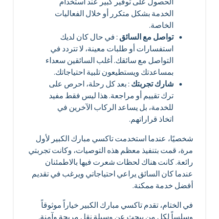
الحصول على توفير كبير عند استخدام
الخدمة بشكل متكرر أو خلال الفعاليات
الخاصة.
تواصل مع السائق
: في حال كان لديك
استفسارات أو طلبات معينة، لا تتردد في
التواصل مع سائقك. أغلب السائقين سعداء
بمساعدتك ويستطيعون تلبية احتياجاتك.
شارك تجربتك
: بعد كل رحلة، احرص على
ترك تقييم أو مراجعة. هذا ليس فقط مفيد
للخدمة، بل يساعد الركاب الآخرين في
اتخاذ قراراتهم.
شخصيًا، عندما استخدمت تاكسي مبارك الكبير لأول
مرة، قمت بتنفيذ معظم هذه التوصيات، وكانت تجربتي
رائعة. كانت هناك لحظات شعرت فيها بالاطمئنان
عندما كان السائق يراعي احتياجاتي ويرغب في تقديم
أفضل خدمة ممكنة.
في الختام، تقدم تاكسي مبارك الكبير خياراً موثوقاً
وسلساً لكل من يبحث عن وسيلة نقل مريحة وآمنة.