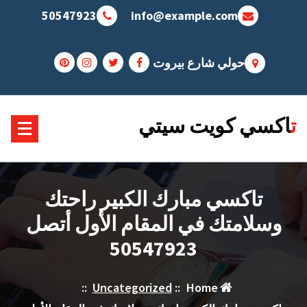
Sk
50547923
info@example.com
conte
حولي شارع بيروت
تاكسي كويت سيتي
تاكسي مبارك الكبير راحتك
وسلامتك في المقام الأول أتصل
50547923
::
Uncategorized
::
Home