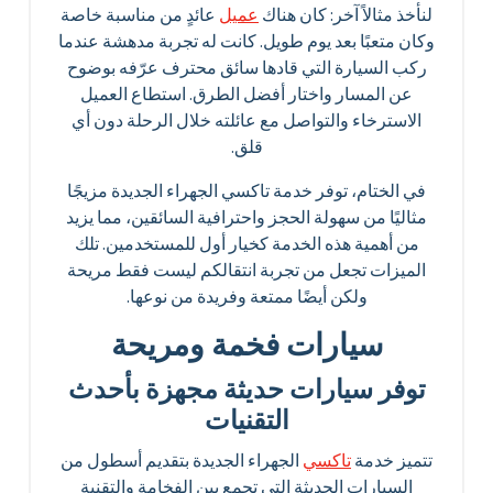
لنأخذ مثالاً آخر: كان هناك
عميل
عائدٍ من مناسبة خاصة
وكان متعبًا بعد يوم طويل. كانت له تجربة مدهشة عندما
ركب السيارة التي قادها سائق محترف عرّفه بوضوح
عن المسار واختار أفضل الطرق. استطاع العميل
الاسترخاء والتواصل مع عائلته خلال الرحلة دون أي
قلق.
في الختام، توفر خدمة تاكسي الجهراء الجديدة مزيجًا
مثاليًا من سهولة الحجز واحترافية السائقين، مما يزيد
من أهمية هذه الخدمة كخيار أول للمستخدمين. تلك
الميزات تجعل من تجربة انتقالكم ليست فقط مريحة
ولكن أيضًا ممتعة وفريدة من نوعها.
سيارات فخمة ومريحة
توفر سيارات حديثة مجهزة بأحدث
التقنيات
تتميز خدمة
تاكسي
الجهراء الجديدة بتقديم أسطول من
السيارات الحديثة التي تجمع بين الفخامة والتقنية