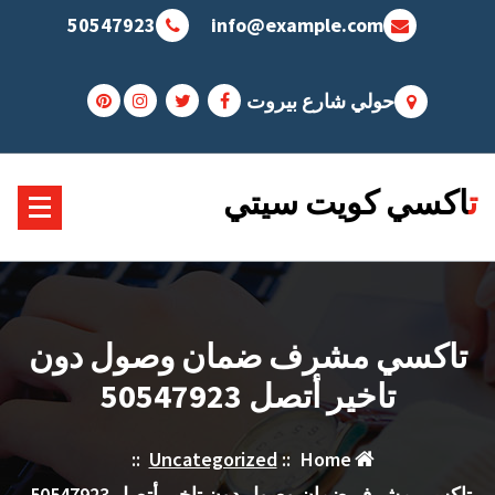
Sk
50547923
info@example.com
conte
حولي شارع بيروت
تاكسي كويت سيتي
تاكسي مشرف ضمان وصول دون
تاخير أتصل 50547923
::
Uncategorized
::
Home
تاكسي مشرف ضمان وصول دون تاخير أتصل 50547923